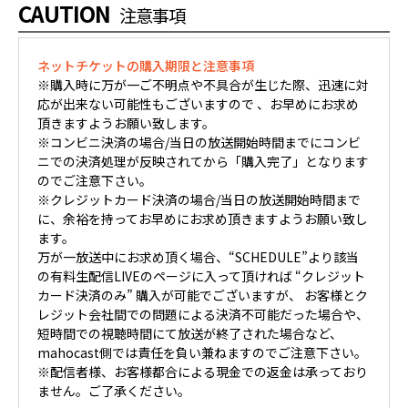
CAUTION
注意事項
ネットチケットの購入期限と注意事項
※購入時に万が一ご不明点や不具合が生じた際、迅速に対
応が出来ない可能性もございますので 、お早めにお求め
頂きますようお願い致します。
※コンビニ決済の場合/当日の放送開始時間までにコンビ
ニでの決済処理が反映されてから「購入完了」となります
のでご注意下さい。
※クレジットカード決済の場合/当日の放送開始時間まで
に、余裕を持ってお早めにお求め頂きますようお願い致し
ます。
万が一放送中にお求め頂く場合、“SCHEDULE”より該当
の有料生配信LIVEのページに入って頂ければ “クレジット
カード決済のみ” 購入が可能でございますが、 お客様とク
レジット会社間での問題による決済不可能だった場合や、
短時間での視聴時間にて放送が終了された場合など、
mahocast側では責任を負い兼ねますのでご注意下さい。
※配信者様、お客様都合による現金での返金は承っており
ません。ご了承ください。