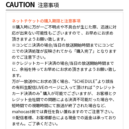
CAUTION
注意事項
ネットチケットの購入期限と注意事項
※購入時に万が一ご不明点や不具合が生じた際、迅速に対
応が出来ない可能性もございますので 、お早めにお求め
頂きますようお願い致します。
※コンビニ決済の場合/当日の放送開始時間までにコンビ
ニでの決済処理が反映されてから「購入完了」となります
のでご注意下さい。
※クレジットカード決済の場合/当日の放送開始時間まで
に、余裕を持ってお早めにお求め頂きますようお願い致し
ます。
万が一放送中にお求め頂く場合、“SCHEDULE”より該当
の有料生配信LIVEのページに入って頂ければ “クレジット
カード決済のみ” 購入が可能でございますが、 お客様とク
レジット会社間での問題による決済不可能だった場合や、
短時間での視聴時間にて放送が終了された場合など、
mahocast側では責任を負い兼ねますのでご注意下さい。
※配信者様、お客様都合による現金での返金は承っており
ません。ご了承ください。