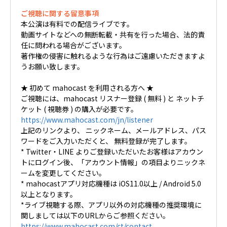
ご視聴に関する留意事項
本公演は有料での配信ライブです。
動画サイトなどへの無断転載・共有を行った場合、法的責
任に問われる場合がございます。
著作権の侵害に触れるような行為はご遠慮いただきますよ
うお願い致します。
★ 初めて mahocast を利用される方へ ★
ご視聴には、mahocast リスナー登録 ( 無料 ) と ネットチ
ケット ( 視聴券 ) の購入が必要です。
https://www.mahocast.com/jn/listener
上記のリンクより、 ニックネーム、メールアドレス、パス
ワードをご入力いただくと、 無料登録が完了します。
* Twitter・LINE よりご登録いただいたお客様はアカウン
トにログイン後、「アカウント情報」の項目よりニックネ
ームを変更してください。
* mahocastアプリ対応機種は iOS11.0以上 / Android 5.0
以上となります。
*ライブ視聴する際、アプリ以外の対応機種の推奨環境に
関しましては以下のURLからご参照ください。
https://www.mahocast.com/ct/contact