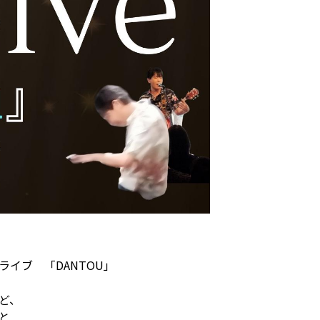
イブ 「DANTOU」
ど、
と