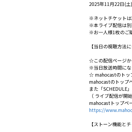
2025年11月22日(土
※ネットチケットは該
※本ライブ配信は別
※お一人様1枚のご
【当日の視聴方法に
☆この配信ページか
※当日放送時間にな
☆ mahocastの
mahocastの
また「SCHEDU
（ ライブ配信が開始す
mahocastトップペ
https://www.mahoc
【ストーン機能とチ