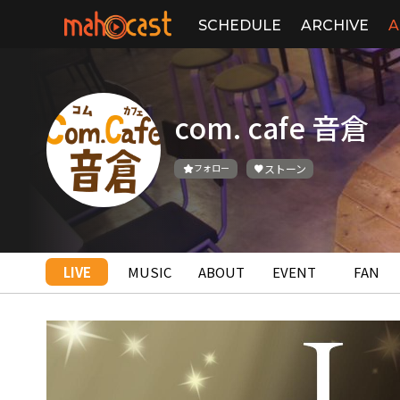
SCHEDULE
ARCHIVE
A
com. cafe 音倉
フォロー
ストーン
LIVE
MUSIC
ABOUT
EVENT
FAN