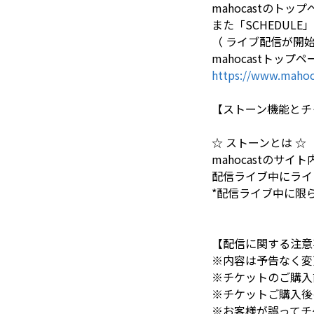
mahocastの
また「SCHEDU
（ ライブ配信が開始す
mahocastトップペ
https://www.mahoc
【ストーン機能とチ
☆ ストーンとは ☆
mahocastのサ
配信ライブ中にライ
*配信ライブ中に限
【配信に関する注意
※内容は予告なく変
※チケットのご購入
※チケットご購入後
※お客様が誤ってチ