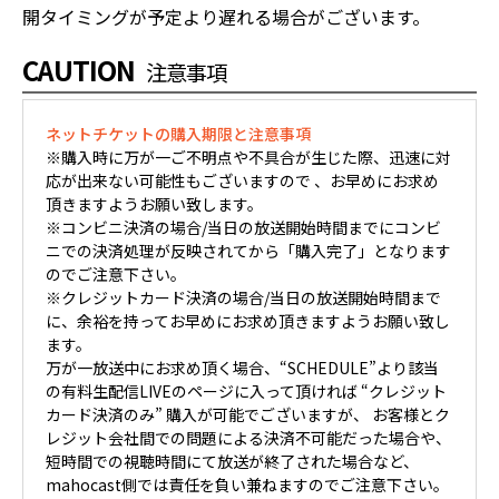
開タイミングが予定より遅れる場合がございます。
CAUTION
注意事項
ネットチケットの購入期限と注意事項
※購入時に万が一ご不明点や不具合が生じた際、迅速に対
応が出来ない可能性もございますので 、お早めにお求め
頂きますようお願い致します。
※コンビニ決済の場合/当日の放送開始時間までにコンビ
ニでの決済処理が反映されてから「購入完了」となります
のでご注意下さい。
※クレジットカード決済の場合/当日の放送開始時間まで
に、余裕を持ってお早めにお求め頂きますようお願い致し
ます。
万が一放送中にお求め頂く場合、“SCHEDULE”より該当
の有料生配信LIVEのページに入って頂ければ “クレジット
カード決済のみ” 購入が可能でございますが、 お客様とク
レジット会社間での問題による決済不可能だった場合や、
短時間での視聴時間にて放送が終了された場合など、
mahocast側では責任を負い兼ねますのでご注意下さい。