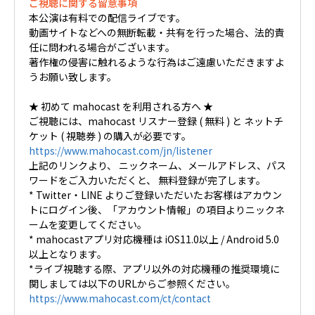
ご視聴に関する留意事項
本公演は有料での配信ライブです。
動画サイトなどへの無断転載・共有を行った場合、法的責
任に問われる場合がございます。
著作権の侵害に触れるような行為はご遠慮いただきますよ
うお願い致します。
★ 初めて mahocast を利用される方へ ★
ご視聴には、mahocast リスナー登録 ( 無料 ) と ネットチ
ケット ( 視聴券 ) の購入が必要です。
https://www.mahocast.com/jn/listener
上記のリンクより、 ニックネーム、メールアドレス、パス
ワードをご入力いただくと、 無料登録が完了します。
* Twitter・LINE よりご登録いただいたお客様はアカウン
トにログイン後、「アカウント情報」の項目よりニックネ
ームを変更してください。
* mahocastアプリ対応機種は iOS11.0以上 / Android 5.0
以上となります。
*ライブ視聴する際、アプリ以外の対応機種の推奨環境に
関しましては以下のURLからご参照ください。
https://www.mahocast.com/ct/contact