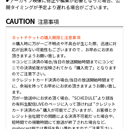
☛アーカイブ映像に修正や編集が必要となった場合、公
開タイミングが予定より遅れる場合がございます。
CAUTION
注意事項
ネットチケットの購入期限と注意事項
※購入時に万が一ご不明点や不具合が生じた際、迅速に対
応が出来ない可能性もございますので 、お早めにお求め
頂きますようお願い致します。
※コンビニ決済の場合/当日の放送開始時間までにコンビ
ニでの決済処理が反映されてから「購入完了」となります
のでご注意下さい。
※クレジットカード決済の場合/当日の放送開始時間まで
に、余裕を持ってお早めにお求め頂きますようお願い致し
ます。
万が一放送中にお求め頂く場合、“SCHEDULE”より該当
の有料生配信LIVEのページに入って頂ければ “クレジット
カード決済のみ” 購入が可能でございますが、 お客様とク
レジット会社間での問題による決済不可能だった場合や、
短時間での視聴時間にて放送が終了された場合など、
mahocast側では責任を負い兼ねますのでご注意下さい。