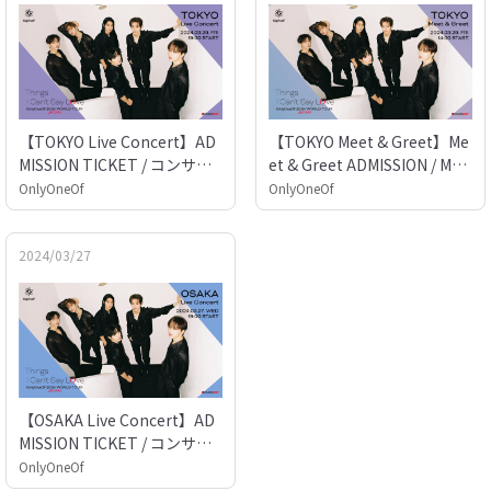
【TOKYO Live Concert】AD
【TOKYO Meet & Greet】Me
MISSION TICKET / コンサー
et & Greet ADMISSION / Mee
ト入場券：OnlyOneOf 2024
t & Greet入場券：OnlyOneO
OnlyOneOf
OnlyOneOf
World Tour – Asia [Things I
f 2024 World Tour – Asia [Th
Can’t Say LOve]
ings I Can’t Say LOve]
2024/03/27
【OSAKA Live Concert】AD
MISSION TICKET / コンサー
ト入場券：OnlyOneOf 2024
OnlyOneOf
World Tour – Asia [Things I