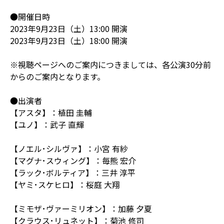
●開催日時
2023年9月23日（土）13:00 開演
2023年9月23日（土）18:00 開演
※視聴ページへのご案内につきましては、各公演30分前
からのご案内となります。
●出演者
【アスタ】：植田 圭輔
【ユノ】：武子 直輝
【ノエル･シルヴァ】：小宮 有紗
【マグナ･スウィング】：毎熊 宏介
【ラック･ボルティア】：三井 淳平
【ヤミ･スケヒロ】：桜庭 大翔
【ミモザ･ヴァーミリオン】：加藤 夕夏
【クラウス･リュネット】：菊池 修司