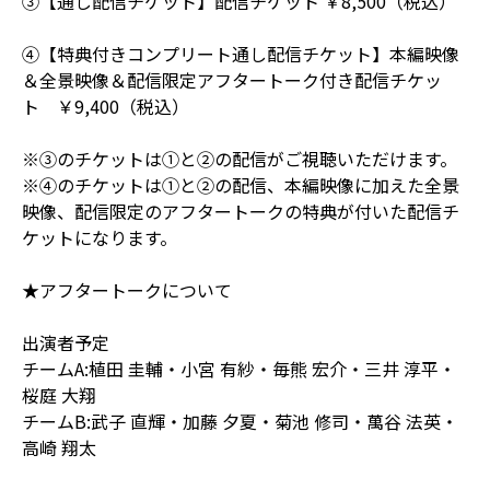
③【通し配信チケット】配信チケット ￥8,500（税込）
④【特典付きコンプリート通し配信チケット】本編映像
＆全景映像＆配信限定アフタートーク付き配信チケッ
ト ￥9,400（税込）
※③のチケットは①と②の配信がご視聴いただけます。
※④のチケットは①と②の配信、本編映像に加えた全景
映像、配信限定のアフタートークの特典が付いた配信チ
ケットになります。
★アフタートークについて
出演者予定
チームA:植田 圭輔・小宮 有紗・毎熊 宏介・三井 淳平・
桜庭 大翔
チームB:武子 直輝・加藤 夕夏・菊池 修司・萬谷 法英・
高崎 翔太