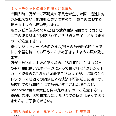
ネットチケットの購入期限と注意事項
※購入時に万が一ご不明点や不具合が生じた際、迅速に対
応が出来ない可能性もございますので 、お早めにお求め
頂きますようお願い致します。
※コンビニ決済の場合/当日の放送開始時間までにコンビ
ニでの決済処理が反映されてから「購入完了」となります
のでご注意下さい。
※クレジットカード決済の場合/当日の放送開始時間まで
に、余裕を持ってお早めにお求め頂きますようお願い致し
ます。
万が一放送中にお求め頂く場合、“SCHEDULE”より該当
の有料生配信LIVEのページに入って頂ければ “クレジット
カード決済のみ” 購入が可能でございますが、 お客様とク
レジット会社間での問題による決済不可能だった場合や、
短時間での視聴時間にて放送が終了された場合など、
mahocast側では責任を負い兼ねますのでご注意下さい。
※配信者様、お客様都合による現金での返金は承っており
ません。ご了承ください。
ご購入の前に※メールアドレスについて注意事項