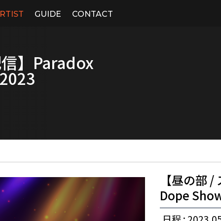
RTIST
GUIDE
CONTACT
】Paradox
 2023
【昼の部 / 
Dope Show
日程 : 2023.05