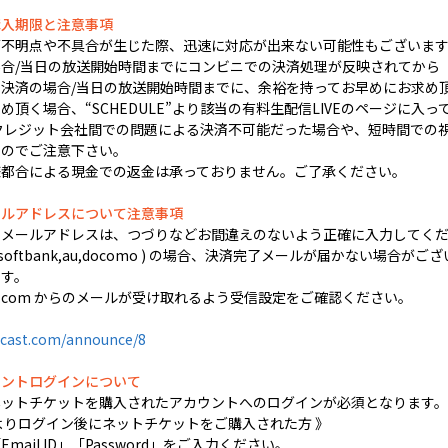
購入期限と注意事項
不明点や不具合が生じた際、迅速に対応が出来ない可能性もございます
合/当日の放送開始時間までにコンビニでの決済処理が反映されてから
決済の場合/当日の放送開始時間までに、余裕を持ってお早めにお求め
頂く場合、“SCHEDULE”より該当の有料生配信LIVEのページに入っ
クレジット会社間での問題による決済不可能だった場合や、短時間での視聴
すのでご注意下さい。
様都合による現金での返金は承っておりません。ご了承ください。
ールアドレスについて注意事項
するメールアドレスは、つづりなどお間違えのないよう正確に入力してく
 softbank,au,docomo ) の場合、決済完了メールが届かない場合がござ
す。
ocast.com からのメールが受け取れるよう受信設定をご確認ください。
cast.com/announce/8
ウントログインについて
ネットチケットを購入されたアカウントへのログインが必須となります。
よりログイン後にネットチケットをご購入された方 》
ail ID」「Password」をご入力ください。