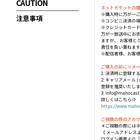
CAUTION
ネットチケットの
※購入時に万が一ご
注意事項
※コンビニ決済の場
※クレジットカード
万が一放送中にお求め
ますが、 お客様と
責任を負い兼ねま
※配信者様、お客
ご購入の前に※メ
1: 決済時に登録
2: キャリアメール (
登録を推奨いたしま
3: info@mah
詳しくはこちら⇒
https://www.maho
ご視聴の際のアカ
＊ご視聴の際には
《 メールアドレス
ログイン画面より「Em