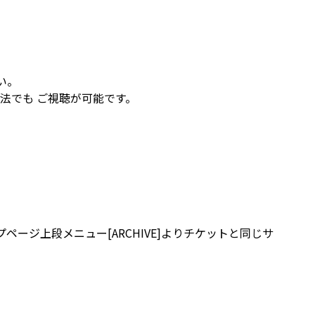
。
い。
方法でも ご視聴が可能です。
ページ上段メニュー[ARCHIVE]よりチケットと同じサ