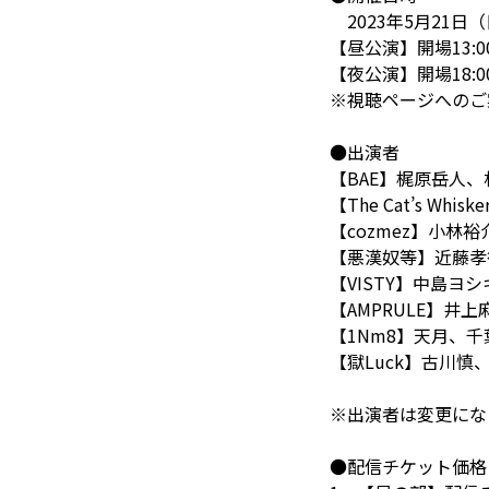
2023年5月21日
【昼公演】開場13:00
【夜公演】開場18:00
※視聴ページへのご
●出演者
【BAE】梶原岳人、
【The Cat’s W
【cozmez】小林
【悪漢奴等】近藤孝
【VISTY】中島ヨ
【AMPRULE】井
【1Nm8】天月、千
【獄Luck】古川
※出演者は変更にな
●配信チケット価格