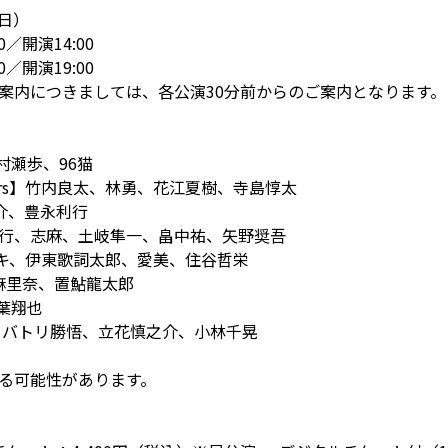
（日）
／開演14:00
／開演19:00
案内につきましては、各公演30分前からのご案内となります。
村瀬歩、96猫
hiskers】竹内良太、林勇、花江夏樹、寺島惇太
裕介、豊永利行
行、志麻、土岐隼一、畠中祐、矢野奨吾
シキ、伊東歌詞太郎、愛美、住谷哲栄
上麻里奈、置鮎龍太郎
葉翔也
慎、バトリ勝悟、立花慎之介、小林千晃
る可能性があります。