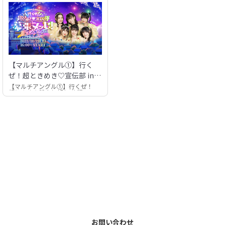
【マルチアングル①】行く
ぜ！超ときめき♡宣伝部 in
幕張メッセ！〜星をめざし
【マルチアングル①】行くぜ！
超ときめき♡宣伝部 in 幕張メッ
て〜
セ！〜星をめざして〜
お問い合わせ