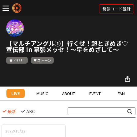
発券コード登録
【マルチアングル①】行くぜ！超ときめき♡
宣伝部 in 幕張メッセ！〜星をめざして〜
フォロー
ストーン
LIVE
MUSIC
ABOUT
EVENT
FAN
最新
ABC
2022/10/22