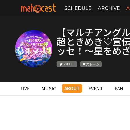
SCHEDULE
ARCHIVE
A
【マルチアング
超ときめき♡宣伝部
ッセ！〜星をめ
フォロー
ストーン
LIVE
MUSIC
ABOUT
EVENT
FAN