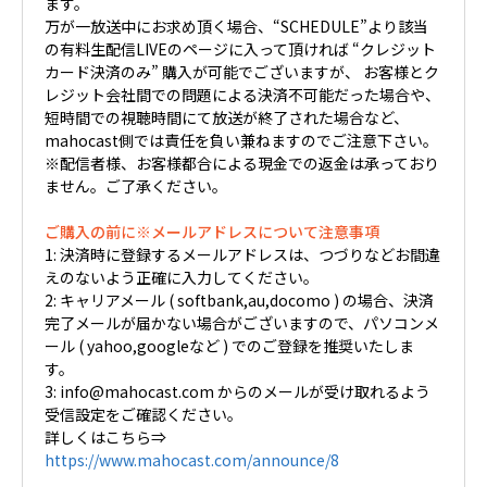
ます。
万が一放送中にお求め頂く場合、“SCHEDULE”より該当
の有料生配信LIVEのページに入って頂ければ “クレジット
カード決済のみ” 購入が可能でございますが、 お客様とク
レジット会社間での問題による決済不可能だった場合や、
短時間での視聴時間にて放送が終了された場合など、
mahocast側では責任を負い兼ねますのでご注意下さい。
※配信者様、お客様都合による現金での返金は承っており
ません。ご了承ください。
ご購入の前に※メールアドレスについて注意事項
1: 決済時に登録するメールアドレスは、つづりなどお間違
えのないよう正確に入力してください。
2: キャリアメール ( softbank,au,docomo ) の場合、決済
完了メールが届かない場合がございますので、パソコンメ
ール ( yahoo,googleなど ) でのご登録を推奨いたしま
す。
3: info@mahocast.com からのメールが受け取れるよう
受信設定をご確認ください。
詳しくはこちら⇒
https://www.mahocast.com/announce/8