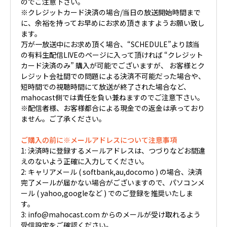
のでご注意下さい。
※クレジットカード決済の場合/当日の放送開始時間まで
に、余裕を持ってお早めにお求め頂きますようお願い致し
ます。
万が一放送中にお求め頂く場合、“SCHEDULE”より該当
の有料生配信LIVEのページに入って頂ければ “クレジット
カード決済のみ” 購入が可能でございますが、 お客様とク
レジット会社間での問題による決済不可能だった場合や、
短時間での視聴時間にて放送が終了された場合など、
mahocast側では責任を負い兼ねますのでご注意下さい。
※配信者様、お客様都合による現金での返金は承っており
ません。ご了承ください。
ご購入の前に※メールアドレスについて注意事項
1: 決済時に登録するメールアドレスは、つづりなどお間違
えのないよう正確に入力してください。
2: キャリアメール ( softbank,au,docomo ) の場合、決済
完了メールが届かない場合がございますので、パソコンメ
ール ( yahoo,googleなど ) でのご登録を推奨いたしま
す。
3: info@mahocast.com からのメールが受け取れるよう
受信設定をご確認ください。