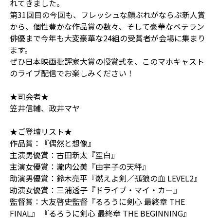
れてきました。
第31回目の今回も、フレッシュな顔ぶれがならぶ新人賞
から、個性豊かな作品賞の数々、そして豪華なベテラン
俳優まで今年も大変豪華な24組の受賞者が会場に集まり
ます。
ぜひ日本映画批評家大賞の授賞式を、このマホキャスト
のライブ配信でお楽しみください！
★司会者★
笠井信輔、政井マヤ
★ご登壇リスト★
作品賞：『偶然と想像』
主演男優賞：古⽥新太『空⽩』
主演⼥優賞：瀧内公美『由宇⼦の天秤』
助演男優賞：鈴⽊亮平『燃えよ剣／孤狼の⾎ LEVEL2』
助演⼥優賞：三浦透⼦『ドライブ・マイ・カー』
監督賞：⼤友啓史監督『るろうに剣⼼ 最終章 THE
FINAL』 『るろうに剣⼼ 最終章 THE BEGINNING』