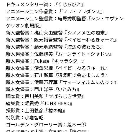
ドキュメンタリー賞：『くじらびと』
アニメーション作品賞：『フラ・フラダンス』
アニメーション監督賞：庵野秀明監督『シン・エヴァン
ゲリオン劇場版』
新⼈監督賞：穐⼭茉由監督『シノノメ⾊の週末』
新⼈監督賞：阪元裕吾監督『ベイビーわるきゅーれ』
新⼈監督賞：藤元明緒監督『海辺の彼⼥たち』
新⼈男優賞：佐藤緋美『ムーンライト・シャドウ』
新⼈男優賞：Fukase『キャラクター』
新⼈⼥優賞：伊澤彩織『ベイビーわるきゅーれ』
新⼈⼥優賞：⽯川瑠華『猿楽町で会いましょう』
新⼈⼥優賞：伊藤万理華『サマーフィルムにのって』
新⼈⼥優賞：⻄川洋⼦『いとみち』
脚本賞：⻄川美和『すばらしき世界』
編集賞：堀貴秀『JUNK HEAD』
撮影賞：上⽥義彦『椿の庭』
特別賞：⼩倉智昭
ゴールデン・グローリー賞：荒⽊⼀郎
ダイヤモンド⼤賞：富司純⼦『椿の庭』