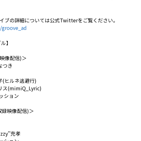
ブの詳細については公式Twitterをご覧ください。
m/groove_ad
ブル】
収録映像配信)＞
こなつき
優梨子(ヒルネ逃避行)
リス(mimiQ_Lyric)
y2セッション
E(収録映像配信)＞
uzzy''充孝