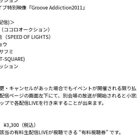
y1セッション
カイブ特別映像『Groove Addiction2011』
生配信)＞
井川 聡（ココロオークション）
也（SPEED OF LIGHTS）
リョウ
 マサフミ
T-SQUARE)
y3セッション
更・キャンセルがあった場合でもイベントが開催される限り払
配信ページの画面左下にて、別会場の放送が開始されると小窓
ップで各配信LIVEを行き来することが出来ます。
¥3,300（税込）
当の有料生配信LIVEが視聴できる “有料視聴券” です。