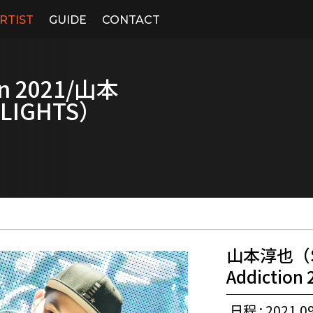
RTIST
GUIDE
CONTACT
on 2021/山本
LIGHTS）
山本淳也（SP
Addiction
日程 : 2021.09