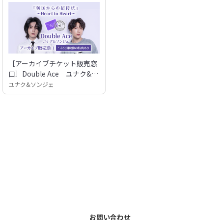
［アーカイブチケット販売窓
口］Double Ace ユナク&ソ
ンジェ 「韓国からの招待状」
ユナク&ソンジェ
~Heart to Heart~
お問い合わせ