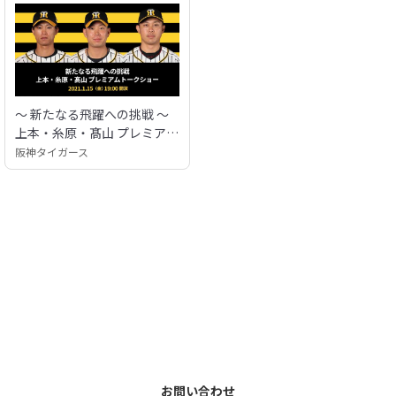
〜 新たなる飛躍への挑戦 〜
上本・糸原・髙山 プレミアム
トークショー
阪神タイガース
お問い合わせ