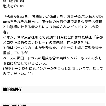
藤田隆彰(Ba)
増成功介(Dr)
『執事がBassを、魔法使いがGuitarを、お菓子＆パン職人がDr
umsをそれぞれ担当し、某侯国の侯爵令嬢である久美子お嬢様
とお嬢様に仕える者たちにより結成されたバンド』という設
定。
イオンシネマ京都桂川にて2018年11月に公開された映画「京都
メロウ～金魚のこいびと～」の主題歌、挿入歌を担当。
同作はボーカルの土山が総監督を、ギターの上峠が音楽監督を
担当しているが、
ベースの藤田、ドラムの増成も含め実はメンバーもほんの少し
映画に登場しているという。
(演奏シーン以外にもメンバーがチラっと出演しいます。探して
みてください。^^)
BIOGRAPHY