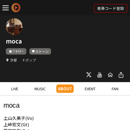
発券コード登録
moca
フォロー
ストーン
京都
# ポップ
LIVE
MUSIC
ABOUT
EVENT
FAN
moca
土山久美子(Vo)
上峠宏文(Gt)