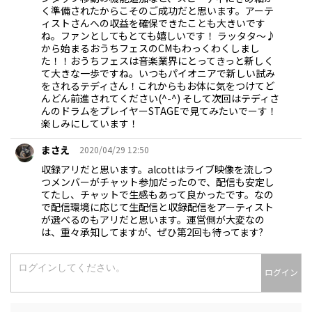
く準備されたからこそのご成功だと思います。アーテ
ィストさんへの収益を確保できたことも大きいです
ね。ファンとしてもとても嬉しいです！ ラッタタ〜♪
から始まるおうちフェスのCMもわっくわくしまし
た！！おうちフェスは音楽業界にとってきっと新しく
て大きな一歩ですね。いつもパイオニアで新しい試み
をされるテディさん！これからもお体に気をつけてど
んどん前進されてください(^-^) そして次回はテディさ
んのドラムをプレイヤーSTAGEで見てみたいでーす！
楽しみにしています！
まさえ
2020/04/29 12:50
収録アリだと思います。alcottはライブ映像を流しつ
つメンバーがチャット参加だったので、配信も安定し
てたし、チャットで生感もあって良かったです。なの
で配信環境に応じて生配信と収録配信をアーティスト
が選べるのもアリだと思います。運営側が大変なの
は、重々承知してますが、ぜひ第2回も待ってます?
ログイン