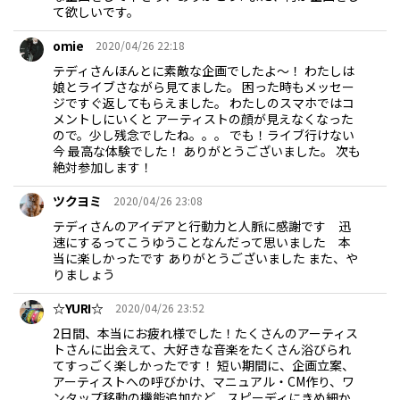
て欲しいです。
omie
2020/04/26 22:18
テディさんほんとに素敵な企画でしたよ～！ わたしは
娘とライブさながら見てました。 困った時もメッセー
ジですぐ返してもらえました。 わたしのスマホではコ
メントしにいくと アーティストの顔が見えなくなった
ので。少し残念でしたね。。。 でも！ライブ行けない
今 最高な体験でした！ ありがとうございました。 次も
絶対参加します！
ツクヨミ
2020/04/26 23:08
テディさんのアイデアと行動力と人脈に感謝です 迅
速にするってこうゆうことなんだって思いました 本
当に楽しかったです ありがとうございました また、や
りましょう
☆YURI☆
2020/04/26 23:52
2日間、本当にお疲れ様でした！たくさんのアーティス
トさんに出会えて、大好きな音楽をたくさん浴びられ
てすっごく楽しかったです！ 短い期間に、企画立案、
アーティストへの呼びかけ、マニュアル・CM作り、ワ
ンタップ移動の機能追加など、スピーディにきめ細か