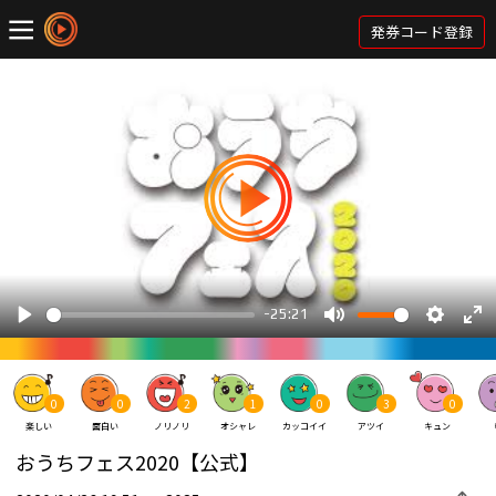
発券コード登録
0
0
2
1
0
3
0
楽しい
面白い
ノリノリ
オシャレ
カッコイイ
アツイ
キュン
おうちフェス2020【公式】