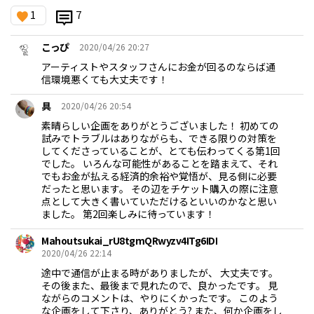
1
7
こっぴ
2020/04/26 20:27
アーティストやスタッフさんにお金が回るのならば通
信環境悪くても大丈夫です！
具
2020/04/26 20:54
素晴らしい企画をありがとうございました！ 初めての
試みでトラブルはありながらも、できる限りの対策を
してくださっていることが、とても伝わってくる第1回
でした。 いろんな可能性があることを踏まえて、それ
でもお金が払える経済的余裕や覚悟が、見る側に必要
だったと思います。 その辺をチケット購入の際に注意
点として大きく書いていただけるといいのかなと思い
ました。 第2回楽しみに待っています！
Mahoutsukai_rU8tgmQRwyzv4ITg6IDI
2020/04/26 22:14
途中で通信が止まる時がありましたが、 大丈夫です。
その後また、最後まで見れたので、良かったです。 見
ながらのコメントは、やりにくかったです。 このよう
な企画をして下さり、ありがとう? また、何か企画をし