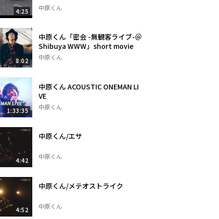
中原くん
4:25
中原くん「密会 -無観客ライブ-＠
Shibuya WWW」short movie
中原くん
8:02
中原くん ACOUSTIC ONEMAN LI
VE
中原くん
1:33:35
中原くん/エサ
中原くん
4:42
中原くん/メテオストライク
中原くん
4:52