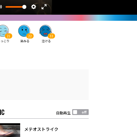
21
22
33
ほっこり
染みる
泣ける
IC
自動再生
メテオストライク