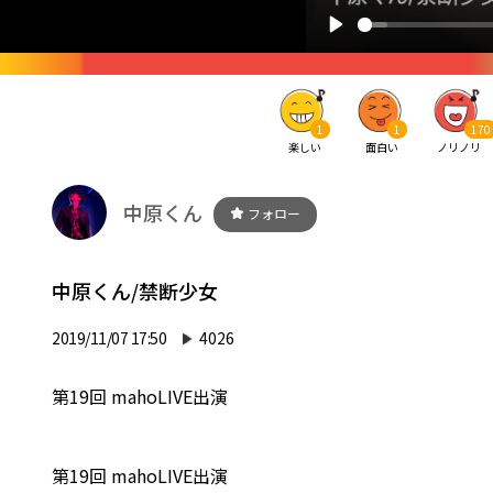
1
1
170
楽しい
面白い
ノリノリ
中原くん
フォロー
中原くん/禁断少女
2019/11/07 17:50
4026
第19回 mahoLIVE出演
第19回 mahoLIVE出演