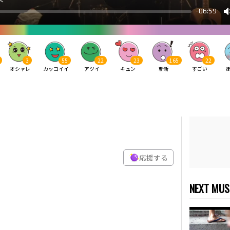
3
55
22
23
165
22
オシャレ
カッコイイ
アツイ
キュン
斬新
すごい
応援する
NEXT MUS