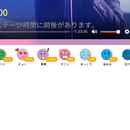
2155
7050
15551
600
160
670
ツイ
キュン
斬新
すごい
ほっこり
染みる
泣け