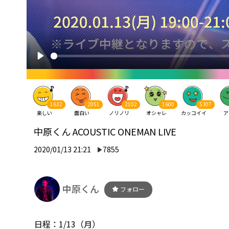
1632
2051
2102
1600
5307
楽しい
面白い
ノリノリ
オシャレ
カッコイイ
ア
中原くん ACOUSTIC ONEMAN LIVE
2020/01/13 21:21
7855
中原くん
フォロー
日程：1/13（月）