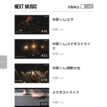
NEXT MUSIC
自動再生
中原くん/エサ
中原くん
4:42
中原くん/メテオストライ
ク
中原くん
4:52
グイン
中原くん/禁断少女
中原くん
6:59
メテオストライク
中原くん
4:25