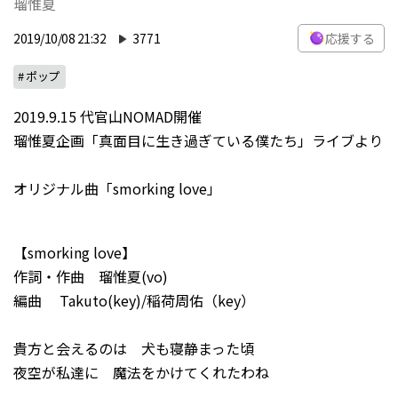
瑠惟夏
2019/10/08 21:32
3771
応援する
# ポップ
2019.9.15 代官山NOMAD開催
瑠惟夏企画「真面目に生き過ぎている僕たち」ライブより
オリジナル曲「smorking love」
【smorking love】
作詞・作曲 瑠惟夏(vo)
編曲 Takuto(key)/稲荷周佑（key）
貴方と会えるのは 犬も寝静まった頃
夜空が私達に 魔法をかけてくれたわね