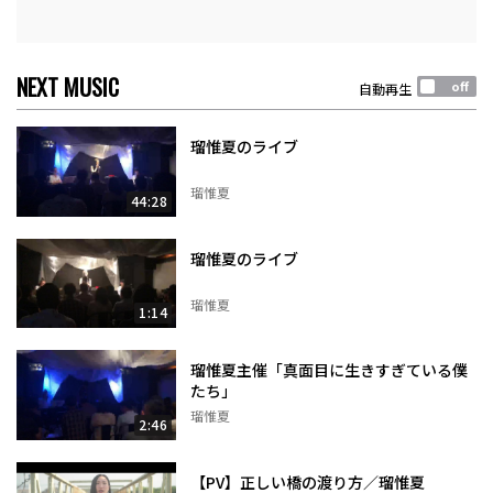
NEXT MUSIC
自動再生
瑠惟夏のライブ
瑠惟夏
44:28
瑠惟夏のライブ
瑠惟夏
1:14
瑠惟夏主催「真面目に生きすぎている僕
たち」
瑠惟夏
2:46
【PV】正しい橋の渡り方／瑠惟夏