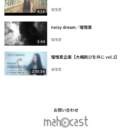
瑠惟夏
4:10
noisy dream／瑠惟夏
瑠惟夏
3:44
瑠惟夏企画【大縄跳びを共に vol.2】
瑠惟夏
2:55:56
お問い合わせ