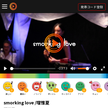
発券コード登録
0
0
8
30
10
0
15
楽しい
面白い
ノリノリ
オシャレ
カッコイイ
アツイ
キュン
smorking love /瑠惟夏