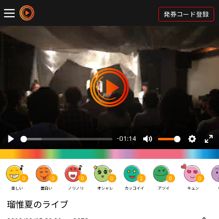
発券コード登録
0
0
0
0
2
0
0
楽しい
面白い
ノリノリ
オシャレ
カッコイイ
アツイ
キュン
瑠惟夏のライブ