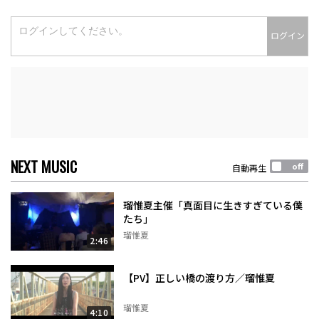
ログイン
NEXT MUSIC
自動再生
瑠惟夏主催「真面目に生きすぎている僕
たち」
瑠惟夏
2:46
【PV】正しい橋の渡り方／瑠惟夏
瑠惟夏
4:10