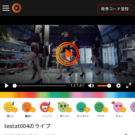
発券コード登録
0
0
0
0
0
0
0
楽しい
面白い
ノリノリ
オシャレ
カッコイイ
アツイ
キュン
testat004のライブ