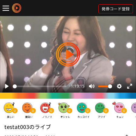
発券コード登録
0
0
0
0
0
0
0
楽しい
面白い
ノリノリ
オシャレ
カッコイイ
アツイ
キュン
testat003のライブ