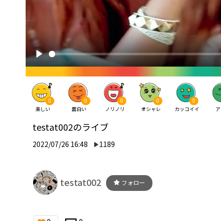
0
0
0
0
0
楽しい
面白い
ノリノリ
オシャレ
カッコイイ
ア
testat002のライブ
2022/07/26 16:48
1189
testat002
フォロー