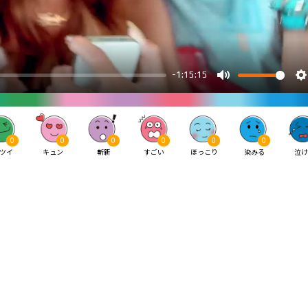
0
0
0
0
0
0
ツイ
キュン
斬新
すごい
ほっこり
染みる
泣け