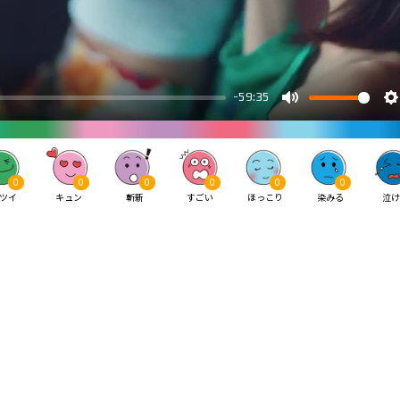
0
0
0
0
0
0
ツイ
キュン
斬新
すごい
ほっこり
染みる
泣け