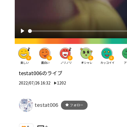
0
0
0
0
0
楽しい
面白い
ノリノリ
オシャレ
カッコイイ
ア
testat006のライブ
2022/07/26 16:32
1202
testat006
フォロー