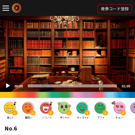
発券コード登録
0
0
0
0
0
0
0
楽しい
面白い
ノリノリ
オシャレ
カッコイイ
アツイ
キュン
No.6