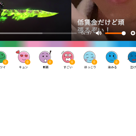
0
0
0
0
0
0
ツイ
キュン
斬新
すごい
ほっこり
染みる
泣け