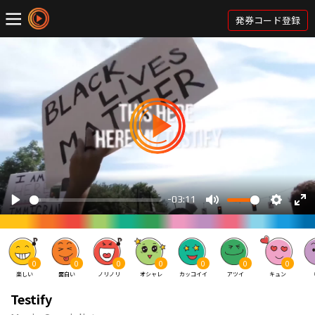
発券コード登録
0
0
0
0
0
0
0
楽しい
面白い
ノリノリ
オシャレ
カッコイイ
アツイ
キュン
Testify