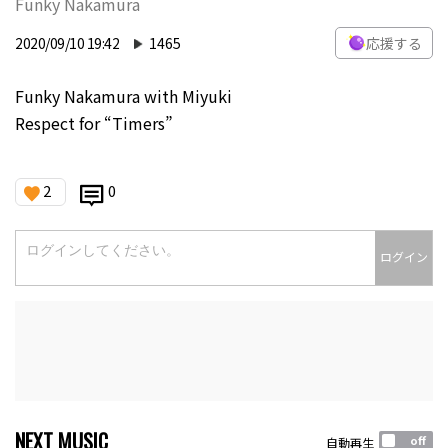
Funky Nakamura
2020/09/10 19:42
1465
応援する
Funky Nakamura with Miyuki
Respect for “Timers”
2
0
ログイン
NEXT MUSIC
自動再生