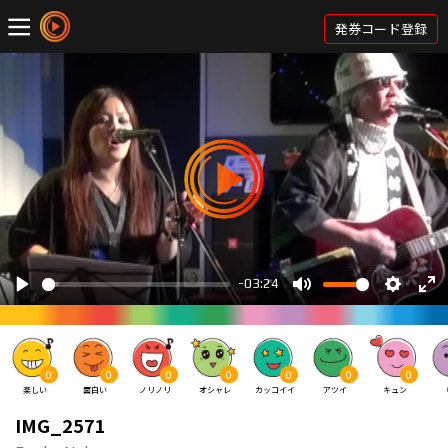
発券コード登録
0
0
0
0
0
0
0
楽しい
面白い
ノリノリ
オシャレ
カッコイイ
アツイ
キュン
IMG_2571