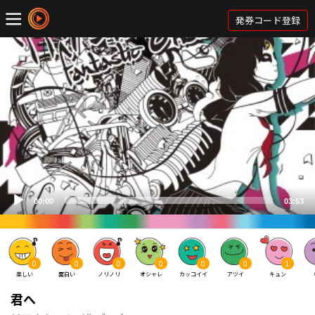
発券コード登録
0
0
0
0
0
0
1
楽しい
面白い
ノリノリ
オシャレ
カッコイイ
アツイ
キュン
君へ