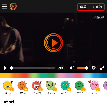
発券コード登録
0
0
0
0
0
0
0
楽しい
面白い
ノリノリ
オシャレ
カッコイイ
アツイ
キュン
otori