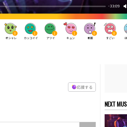
0
1
1
1
0
0
オシャレ
カッコイイ
アツイ
キュン
斬新
すごい
応援する
NEXT MUS