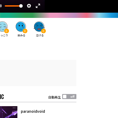
0
0
0
ほっこり
染みる
泣ける
IC
自動再生
paranoidvoid