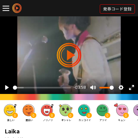
発券コード登録
0
0
0
0
0
0
0
楽しい
面白い
ノリノリ
オシャレ
カッコイイ
アツイ
キュン
Laika