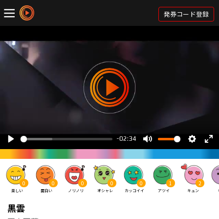
発券コード登録
0
0
0
0
0
1
2
楽しい
面白い
ノリノリ
オシャレ
カッコイイ
アツイ
キュン
黒雲