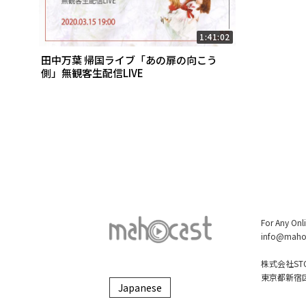
1:41:02
田中万葉 帰国ライブ「あの扉の向こう
側」無観客生配信LIVE
For Any Onl
info@maho
株式会社STO
東京都新宿区大