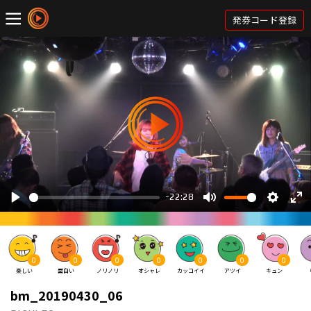
発券コード登録
0
0
0
0
0
0
0
楽しい
面白い
ノリノリ
オシャレ
カッコイイ
アツイ
キュン
bm_20190430_06