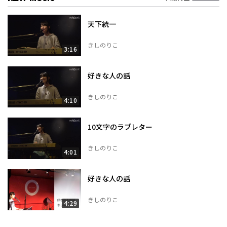
天下統一
きしのりこ
3:16
好きな人の話
きしのりこ
4:10
10文字のラブレター
きしのりこ
4:01
好きな人の話
きしのりこ
4:29