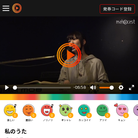
発券コード登録
0
0
0
0
0
0
0
楽しい
面白い
ノリノリ
オシャレ
カッコイイ
アツイ
キュン
私のうた