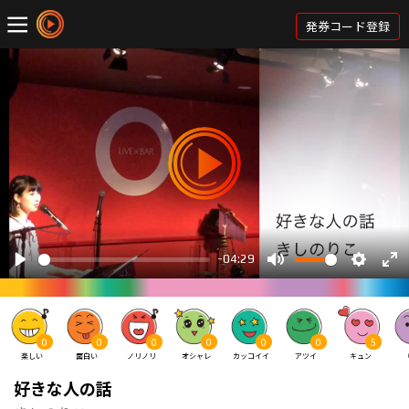
発券コード登録
0
0
0
0
0
0
5
楽しい
面白い
ノリノリ
オシャレ
カッコイイ
アツイ
キュン
好きな人の話