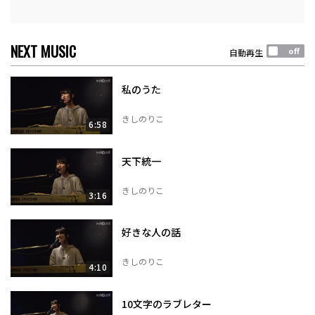
NEXT MUSIC
自動再生
私のうた
きしのりこ
6:58
天下統一
きしのりこ
3:16
好きな人の話
きしのりこ
4:10
10文字のラブレター