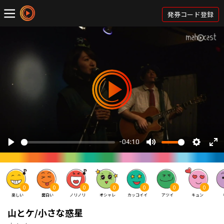
発券コード登録
0
0
0
0
0
0
0
楽しい
面白い
ノリノリ
オシャレ
カッコイイ
アツイ
キュン
山とケ/小さな惑星