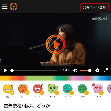
発券コード登録
0
0
0
3
0
0
0
楽しい
面白い
ノリノリ
オシャレ
カッコイイ
アツイ
キュン
古矢奈穂/雨よ、どうか