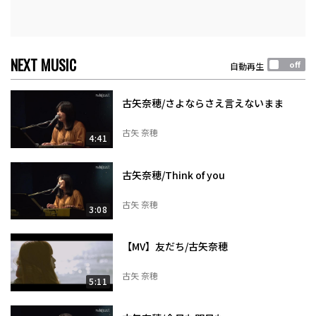
NEXT MUSIC
自動再生
古矢奈穂/さよならさえ言えないまま
古矢 奈穂
4:41
古矢奈穂/Think of you
古矢 奈穂
3:08
【MV】友だち/古矢奈穂
古矢 奈穂
5:11