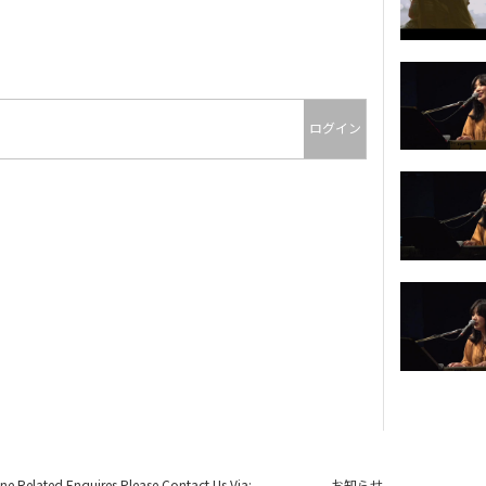
ログイン
ine Related Enquires Please Contact Us Via:
お知らせ