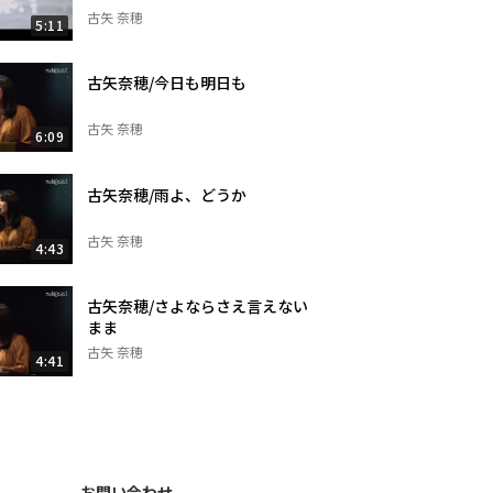
古矢 奈穂
5:11
古矢奈穂/今日も明日も
古矢 奈穂
6:09
古矢奈穂/雨よ、どうか
古矢 奈穂
4:43
古矢奈穂/さよならさえ言えない
まま
古矢 奈穂
4:41
お問い合わせ