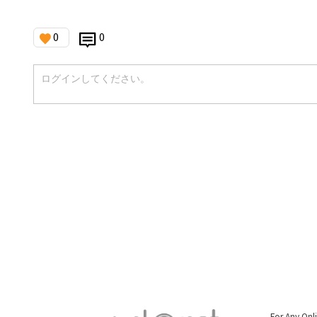
0
0
For Any Onl