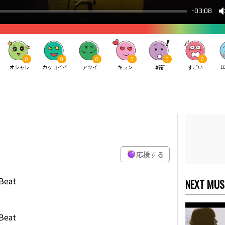
0
0
0
0
0
0
オシャレ
カッコイイ
アツイ
キュン
斬新
すごい
応援する
eat
NEXT MUS
eat