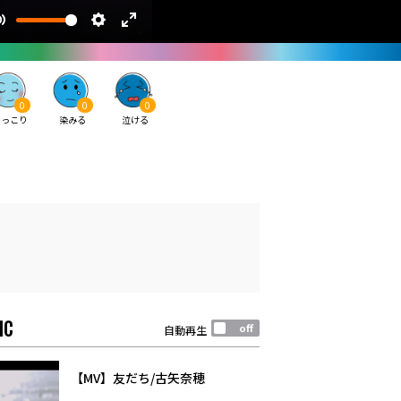
0
0
0
ほっこり
染みる
泣ける
IC
自動再生
【MV】友だち/古矢奈穂