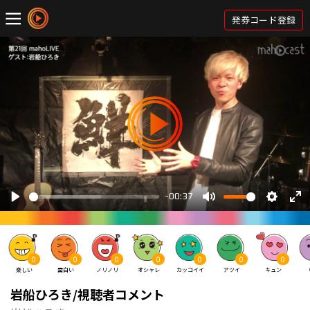
発券コード登録
0
0
0
0
0
0
0
楽しい
面白い
ノリノリ
オシャレ
カッコイイ
アツイ
キュン
岩船ひろき/視聴者コメント