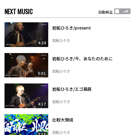
NEXT MUSIC
自動再生
岩船ひろき/present
岩船ひろき
4:24
岩船ひろき/今、あなたのために
岩船ひろき
5:01
岩船ひろき/エゴ贔屓
岩船ひろき
4:17
比較大賛成
岩船ひろき
3:15