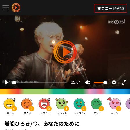
発券コード登録
0
0
0
4
2
2
0
楽しい
面白い
ノリノリ
オシャレ
カッコイイ
アツイ
キュン
岩船ひろき/今、あなたのために