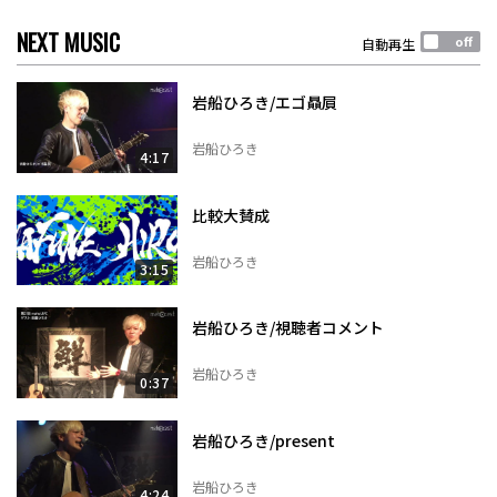
NEXT MUSIC
自動再生
岩船ひろき/エゴ贔屓
岩船ひろき
4:17
比較大賛成
岩船ひろき
3:15
岩船ひろき/視聴者コメント
岩船ひろき
0:37
岩船ひろき/present
岩船ひろき
4:24