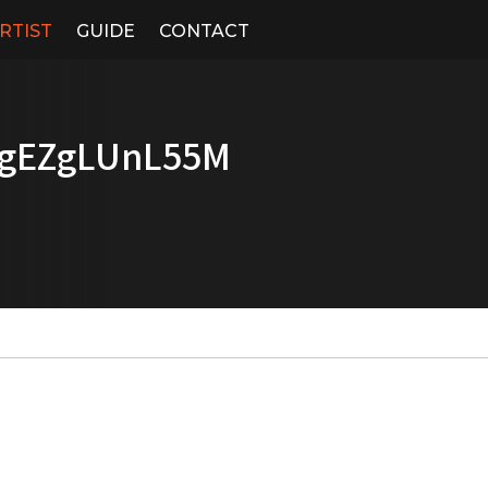
RTIST
GUIDE
CONTACT
S8gEZgLUnL55M