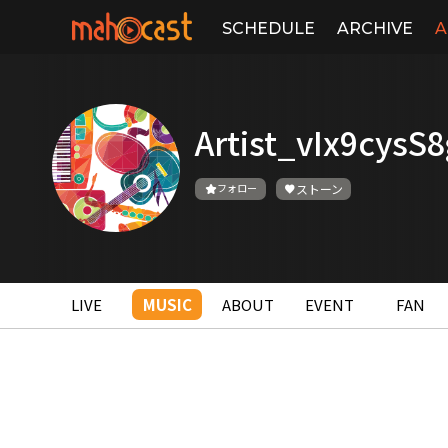
SCHEDULE
ARCHIVE
A
Artist_vIx9cys
フォロー
ストーン
LIVE
MUSIC
ABOUT
EVENT
FAN