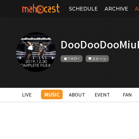
SCHEDULE
ARCHIVE
A
DooDooDooMiu
フォロー
ストーン
LIVE
MUSIC
ABOUT
EVENT
FAN