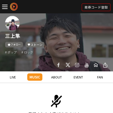
発券コード登録
三上隼
フォロー
ストーン
# ポップ
# ロック
LIVE
MUSIC
ABOUT
EVENT
FAN