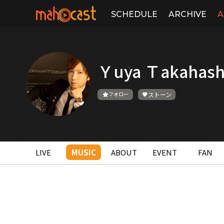
SCHEDULE
ARCHIVE
A
Ｙuya Ｔakahash
フォロー
ストーン
LIVE
MUSIC
ABOUT
EVENT
FAN