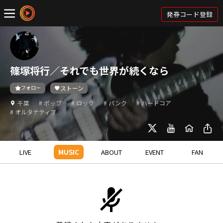
発券コード登録
篠塚将行／それでも世界が続くなら
フォロー
ストーン
千葉
# ポップ
# ロック
# パンク
# ハードコア
# オルタナティブ
LIVE
MUSIC
ABOUT
EVENT
FAN