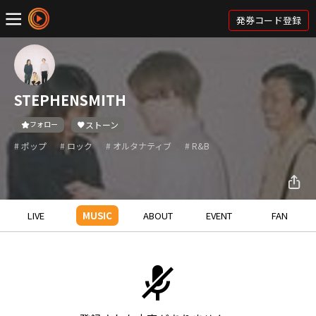
発券コード登録
STEPHENSMITH
フォロー
ストーン
# ポップ
# ロック
# オルタナティブ
# R&B
LIVE
MUSIC
ABOUT
EVENT
FAN